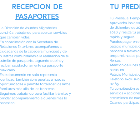
RECEPCION DE
TU PRED
PASAPORTES
Tu Predial a Tiemp
Aprovecha los desc
de diciembre de 20
La Dirección de Asuntos Migratorios
2026 y realiza tu 
continúa trabajando para acercar servicios
rápida y segura.
que cambian vidas.
Puedes pagar en ef
En coordinación con la Secretaría de
palacio municipal o
Relaciones Exteriores, acompañamos a
bancaria a través d
ciudadanos de la cabecera municipal y de
proporcionados por
nuestras comunidades a la realización de su
Rentas.
trámite de pasaporte, logrando que hoy
Atención de lunes a
reciban satisfactoriamente su pasaporte
horas, en:
mexicano.
Palacio Municipal 
Este documento no solo representa
Teléfono exclusivo
identidad, también abre puertas a nuevas
02 85
oportunidades y permite fortalecer los lazos
Tu contribución se 
familiares más allá de las fronteras.
servicios y accione
Seguimos trabajando para facilitar trámites y
crecimiento de nue
brindar acompañamiento a quienes más lo
Cuando participas,
necesitan.