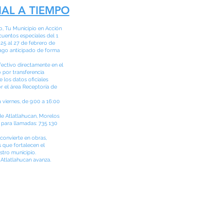
IAL A TIEMPO
o, Tu Municipio en Acción
uentos especiales del 1
25 al 27 de febrero de
pago anticipado de forma
ectivo directamente en el
 por transferencia
e los datos oficiales
 el área Receptoría de
 viernes, de 9:00 a 16:00
de Atlatlahucan, Morelos
 para llamadas: 735 130
convierte en obras,
s que fortalecen el
stro municipio.
 Atlatlahucan avanza.