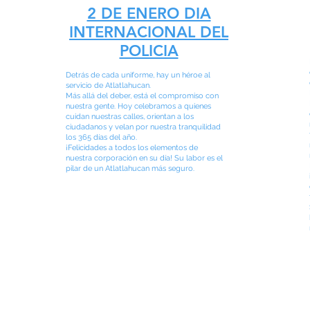
2 DE ENERO DIA
INTERNACIONAL DEL
POLICIA
Detrás de cada uniforme, hay un héroe al
servicio de Atlatlahucan.
Más allá del deber, está el compromiso con
nuestra gente. Hoy celebramos a quienes
cuidan nuestras calles, orientan a los
ciudadanos y velan por nuestra tranquilidad
los 365 días del año.
¡Felicidades a todos los elementos de
nuestra corporación en su día! Su labor es el
pilar de un Atlatlahucan más seguro.