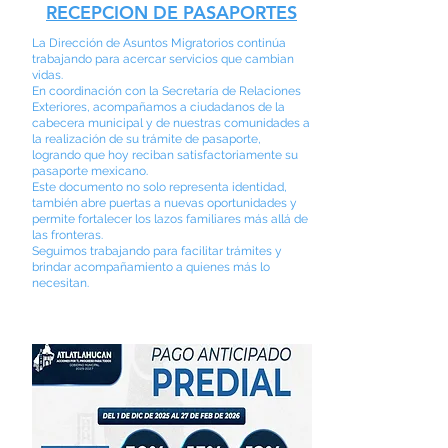
RECEPCION DE PASAPORTES
La Dirección de Asuntos Migratorios continúa
trabajando para acercar servicios que cambian
vidas.
En coordinación con la Secretaría de Relaciones
Exteriores, acompañamos a ciudadanos de la
cabecera municipal y de nuestras comunidades a
la realización de su trámite de pasaporte,
logrando que hoy reciban satisfactoriamente su
pasaporte mexicano.
Este documento no solo representa identidad,
también abre puertas a nuevas oportunidades y
permite fortalecer los lazos familiares más allá de
las fronteras.
Seguimos trabajando para facilitar trámites y
brindar acompañamiento a quienes más lo
necesitan.