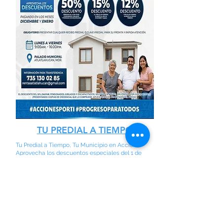
TU PREDIAL A TIEMPO
Tu Predial a Tiempo, Tu Municipio en Acción
Aprovecha los descuentos especiales del 1 de
diciembre de 2025 al 27 de febrero de 2026 y
realiza tu pago anticipado de forma rápida y
segura.
Puedes pagar en efectivo directamente en el
palacio municipal o por transferencia bancaria a
través de los datos oficiales proporcionados por el
área Receptoría de Rentas.
Atención de lunes a viernes, de 9:00 a 16:00 horas,