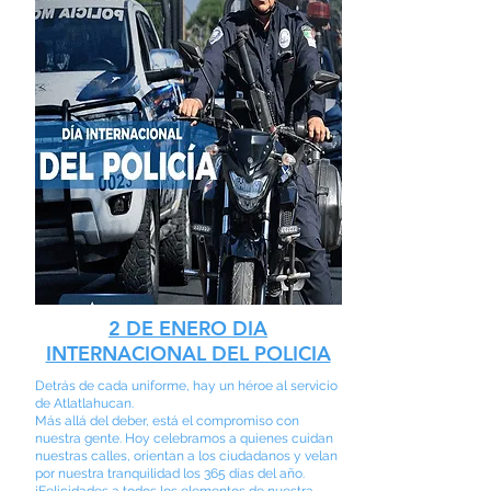
2 DE ENERO DIA
INTERNACIONAL DEL POLICIA
Detrás de cada uniforme, hay un héroe al servicio
de Atlatlahucan.
Más allá del deber, está el compromiso con
nuestra gente. Hoy celebramos a quienes cuidan
nuestras calles, orientan a los ciudadanos y velan
por nuestra tranquilidad los 365 días del año.